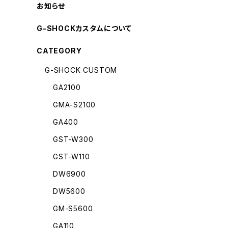
お知らせ
G-SHOCKカスタムについて
CATEGORY
G-SHOCK CUSTOM
GA2100
GMA-S2100
GA400
GST-W300
GST-W110
DW6900
DW5600
GM-S5600
GA110