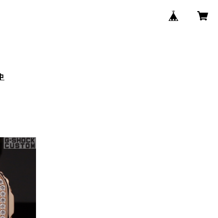
中
GM-S5
-002