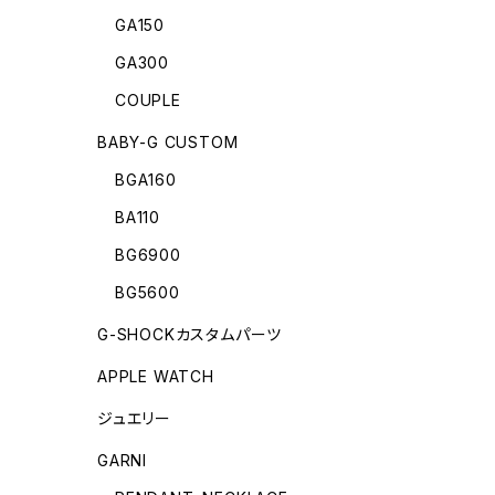
GA150
GA300
COUPLE
BABY-G CUSTOM
BGA160
BA110
BG6900
BG5600
G-SHOCKカスタムパーツ
APPLE WATCH
ジュエリー
GARNI