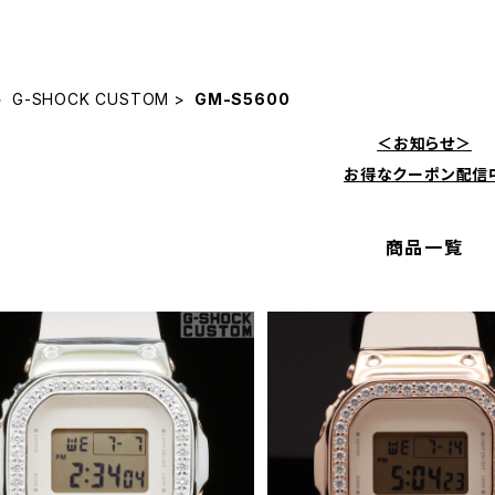
G-SHOCK CUSTOM
GM-S5600
＜お知らせ＞
お得なクーポン配信
商品一覧
SHOCK カスタム 腕時計 GM-S5
G-SHOCK カスタム 腕時計 
00PG-4 GM-S5600-001
600PG-4 GM-S5600
¥88,000
¥88,000