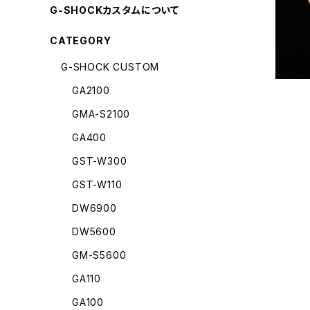
G-SHOCKカスタムについて
CATEGORY
G-SHOCK CUSTOM
GA2100
GMA-S2100
GA400
GST-W300
GST-W110
DW6900
DW5600
GM-S5600
GA110
GA100