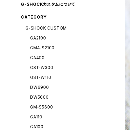
G-SHOCKカスタムについて
CATEGORY
G-SHOCK CUSTOM
GA2100
GMA-S2100
GA400
GST-W300
GST-W110
DW6900
DW5600
GM-S5600
GA110
GA100