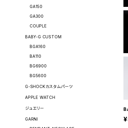
GA150
GA300
COUPLE
BABY-G CUSTOM
BGA160
BA110
BG6900
BG5600
G-SHOCKカスタムパーツ
APPLE WATCH
ジュエリー
B
¥
GARNI