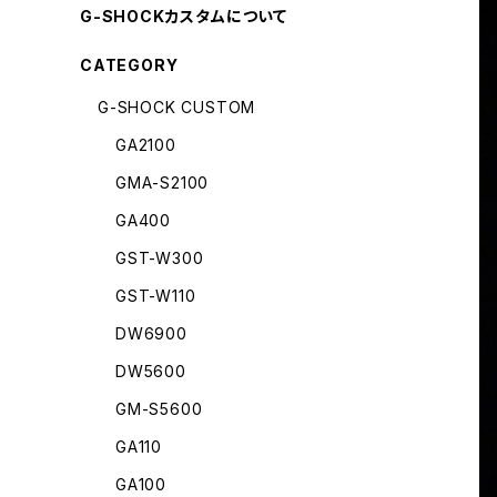
G-SHOCKカスタムについて
CATEGORY
G-SHOCK CUSTOM
GA2100
GMA-S2100
GA400
GST-W300
GST-W110
DW6900
DW5600
GM-S5600
GA110
GA100