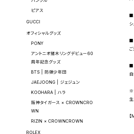
バングル
ピアス
■
GUCCI
シ
オフィシャルグッズ
■
PONY
ご
アントニオ猪木リングデビュー60
周年記念グッズ
■
BTS | 防弾少年団
自
JAEJOONG | ジェジュン
※
KOOHARA | ハラ
生
阪神タイガース × CROWNCRO
WN
【
RIZIN × CROWNCROWN
ROLEX